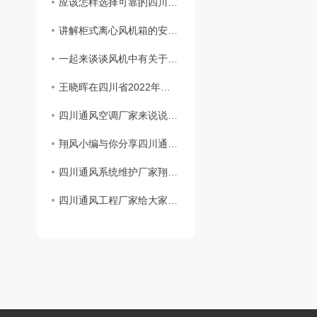
应该怎样选择可靠的四川通风改造风机？
讲解柜式离心风机箱的安装与四川通风工程的区别
一起来谈谈风机中有关于四川通风空调的知识点
王晓晖在四川省2022年第三季度重大项目现场推进活动上强调
四川通风空调厂家来说说离心风机叶轮的大小为合机械的工作结论率
翔风小编与你分享四川通风设备其通风中的好处？
四川通风系统维护厂家翔风告诉你如何降低通风设备的噪音
四川通风工程厂家给大家讲解一下关于不锈钢共板法兰风管安装