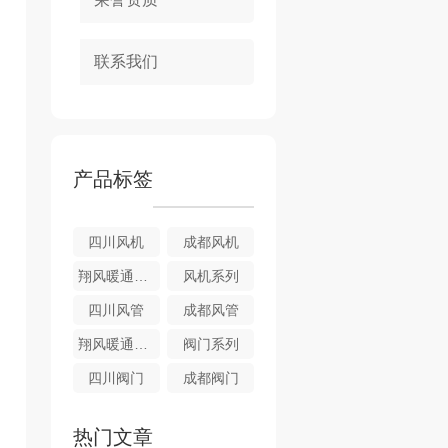
联系我们
产品标签
四川风机
成都风机
翔风暖通风机系列
风机系列
四川风管
成都风管
翔风暖通风管
阀门系列
四川阀门
成都阀门
热门文章