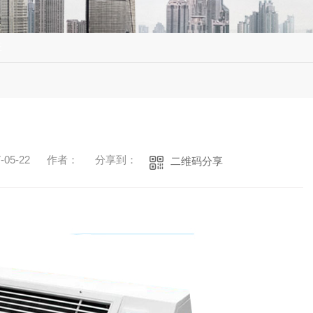
证
05-22
作者：
分享到：
二维码分享